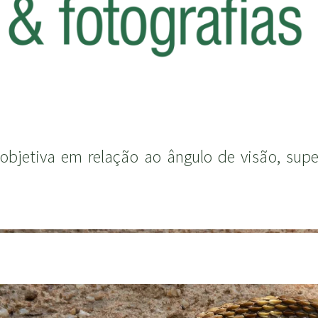
 estratégia de marketing para atender a nece
l é muito mais fácil vender informando a cap
, isso cria um paradigma com os equipamentos
 mirroless que trocam suas objetivas (lentes) e
bjetiva em relação ao ângulo de visão, super