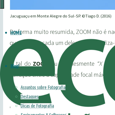
Marketing
para
Jacuguaçu em Monte Alegre do Sul-SP. ©Tiago D. (2016)
Pousadas
De forma muito resumida, ZOOM não é nad
•
HOME
Guia
que significa cada um deles e como utiliza-
Birdwatching
&
O tal do
ZOOM
ou simplesmente
“X “(ve
Blog!
Natureza
variação entre a capacidade focal máxima 
Assuntos sobre Fotografia
Já a
distância focal
, ou simplesment
Destaques
completamente mensurável e que segue pad
Dicas de Fotografia