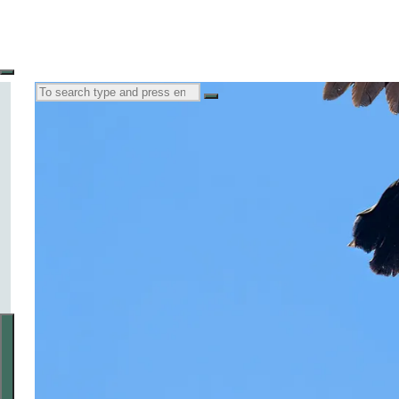
Search
for:
ECOFOTO
Cursos,
Consultorias
&
Workshops
•