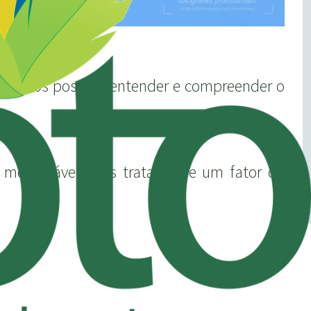
ue todos possam entender e compreender o
nsurável, pois trata-se de um fator de
ade máxima e mínima de uma objetiva,