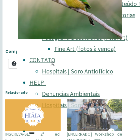
Fotografias & Audiovisual (conteúdo
Cursos de Fotografia & Consultorias
Expedições & BirdWatching
Fotografia Decorativas (Fine Art)
Fine Art (fotos à venda)
Compartilhe isso:
CONTATO
Facebook
X
Hospitais | Soro Antiofídico
HELP!
Denuncias Ambientais
Relacionado
Hospitais | Soro Antiofídico
INSCREVA-SE: 2ª ed.
[ENCERRADO] Workshop de