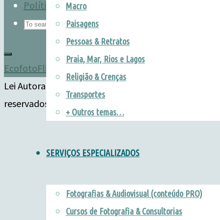
Política de Privacidade – LGPD
-
Macro
Search
Paisagens
for:
Pessoas & Retratos
Praia, Mar, Rios e Lagos
Ecofoto
Flickr
Instagram
Religião & Crenças
Lei Autoral 9.610 ©TRDP | Direitos autorais
Transportes
reservados. All rights reserved. Entre em contato!
+ Outros temas…
SERVIÇOS ESPECIALIZADOS
Fotografias & Audiovisual (conteúdo PRO)
Cursos de Fotografia & Consultorias