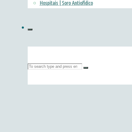
Hospitais | Soro Antiofídico
Search
for: