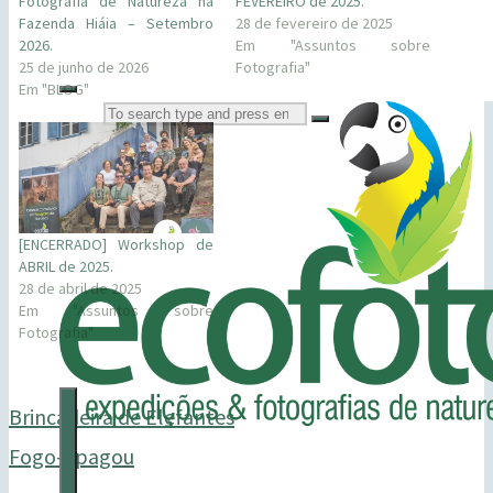
Fotografia de Natureza na
FEVEREIRO de 2025.
Fazenda Hiáia – Setembro
28 de fevereiro de 2025
2026.
Em "Assuntos sobre
25 de junho de 2026
Fotografia"
Em "BLOG"
Search
[ENCERRADO] Workshop de
for:
ECOFOTO
ABRIL de 2025.
28 de abril de 2025
Cursos,
Em "Assuntos sobre
Fotografia"
Consultorias
&
Brincadeira de Elefantes
Workshops
Fogo-apagou
•