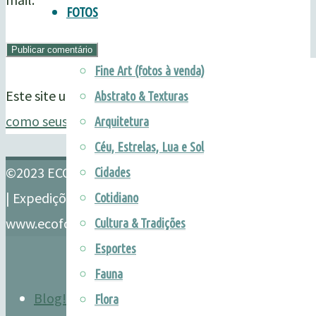
FOTOS
Fine Art (fotos à venda)
Este site utiliza o Akismet para reduzir spam.
Saiba
Abstrato & Texturas
como seus dados em comentários são processados
.
Arquitetura
Céu, Estrelas, Lua e Sol
©2023 ECOFOTO
Powered by
Kahuna
&
WordPress
.
Cidades
| Expedições & Fotografias de Natureza
Cotidiano
www.ecofoto.com.br | ©TRDP
Cultura & Tradições
Esportes
Fauna
Blog!
-
Flora