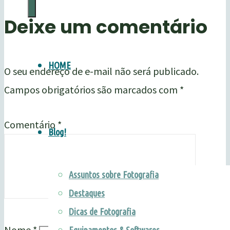
Marketing
Deixe um comentário
para
Pousadas
•
HOME
O seu endereço de e-mail não será publicado.
Guia
Campos obrigatórios são marcados com
*
Birdwatching
&
Comentário
*
Blog!
Natureza
Assuntos sobre Fotografia
Destaques
Dicas de Fotografia
Nome
*