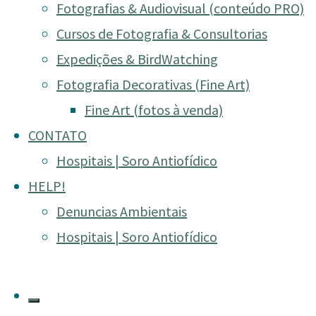
"Abelha-
Leia mais
Fotografias & Audiovisual (conteúdo PRO)
BLOG
/
Flora
/
FOTOS
/
Macro
/
Natureza
de-
Cursos de Fotografia & Consultorias
Orquídea"
Expedições & BirdWatching
Fotografia Decorativas (Fine Art)
Cogumelos
Fine Art (fotos à venda)
CONTATO
Hospitais | Soro Antiofídico
HELP!
Denuncias Ambientais
Hospitais | Soro Antiofídico