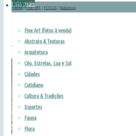
"Sabiá-
Leia mais
FOTOS
Fauna
/
FINE ART
/
FOTOS
/
Natureza
laranjeira"
Fine Art (fotos à venda)
Saraucra-do-mato
Abstrato & Texturas
Arquitetura
Céu, Estrelas, Lua e Sol
Cidades
Cotidiano
Cultura & Tradições
Esportes
Fauna
Flora