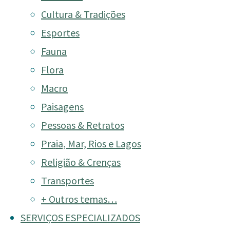
Cultura & Tradições
Esportes
Categoria:
Natureza
Fauna
Abelha-de-Orquídea
Flora
Macro
Home
FOTOS
Archive for category "Natureza"
Paisagens
Pessoas & Retratos
Praia, Mar, Rios e Lagos
Religião & Crenças
Transportes
+ Outros temas…
SERVIÇOS ESPECIALIZADOS