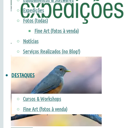
Equipamentos & Softwares
"Lobo-
Leia mais
Fauna
/
FINE ART
/
FOTOS
/
Natureza
Expedições
guará"
Fotos (todas)
Fine Art (fotos à venda)
Sabiá-laranjeira
Notícias
Serviços Realizados (no Blog!)
DESTAQUES
Cursos & Workshops
Fine Art (fotos à venda)