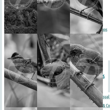
Macro
Paisagens
Pessoas & Retratos
Praia, Mar, Rios e Lagos
Religião & Crenças
Transportes
+ Outros temas…
SERVIÇOS ESPECIALIZADOS
Fotografias & Audiovisua
Cursos de Fotografia & Co