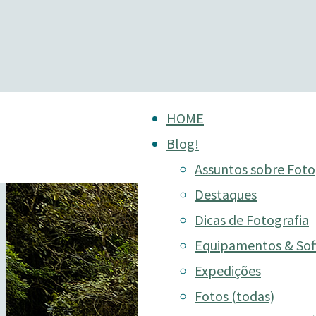
Skip
HOME
to
Blog!
content
Assuntos sobre Foto
Destaques
Dicas de Fotografia
Equipamentos & Sof
Expedições
Fotos (todas)