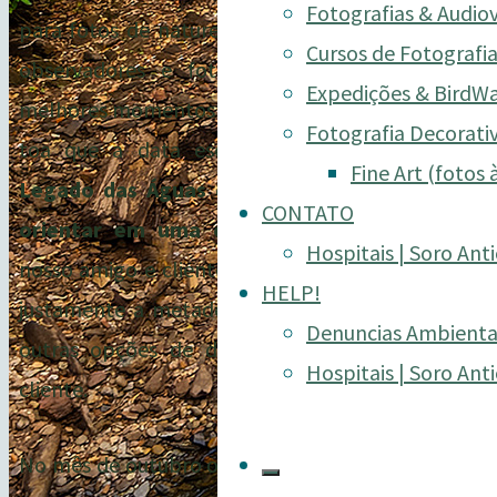
Fotografias & Audio
para fotos de natureza, considerada por muitos
Cursos de Fotografia
observadores e fotógrafos de aves um dos
Expedições & BirdW
melhores momentos para à atividade, e não foi à
Fotografia Decorativ
toa que a data escolhida para a
Expedição
Fine Art (fotos 
Legado das Águas
com o objetivo de
guiar e
CONTATO
orientar em uma consultoria fotográfica
o
Hospitais | Soro Anti
nosso amigo e cliente especial
Thiago GNSC
foi
HELP!
justamente a metade do mês de outubro entre
Denuncias Ambienta
outras opções de datas sugeridas pelo nosso
Hospitais | Soro Anti
cliente.
No mês de outubro os disputados
“comedouros”