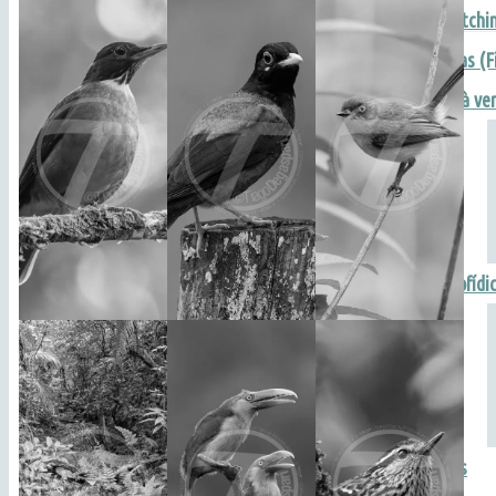
Expedições & BirdWatchi
Fotografia Decorativas (F
Fine Art (fotos à ve
CONTATO
Hospitais | Soro Antiofídi
HELP!
Denuncias Ambientais