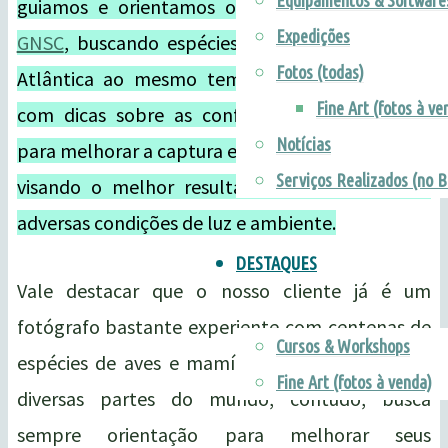
Equipamentos & Software
guiamos e orientamos o nosso cliente
Thiago
Expedições
GNSC
, buscando espécies de interesse na Mata
Fotos (todas)
Atlântica ao mesmo tempo que orientávamos
Fine Art (fotos à ve
com dicas sobre as configurações e conceitos
Notícias
para melhorar a captura e a composição da cena,
Serviços Realizados (no B
visando o melhor resultado possível nas mais
adversas condições de luz e ambiente.
DESTAQUES
Vale destacar que o nosso cliente já é um
fotógrafo bastante experiente com centenas de
Cursos & Workshops
espécies de aves e mamíferos fotografadas em
Fine Art (fotos à venda)
diversas partes do mundo, contudo, busca
sempre orientação para melhorar seus