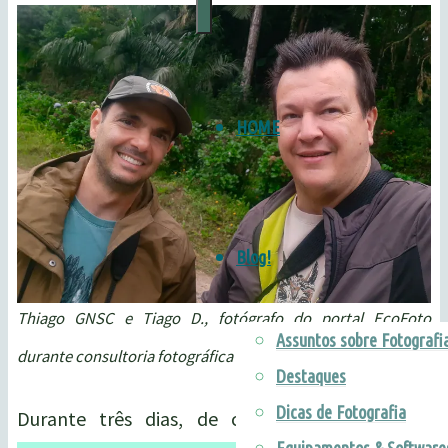
Legado das Águas
Marketing
para
Pousadas
•
HOME
Guia
Birdwatching
&
Blog!
Natureza
Thiago GNSC e Tiago D., fotógrafo do portal EcoFoto
Assuntos sobre Fotografi
durante consultoria fotográfica na Serra do Mar. © Tiago D.
Destaques
Dicas de Fotografia
Durante três dias, de cedo até o anoitecer