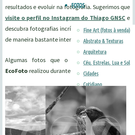
FOTOS
resultados e evoluir na fotografia. Sugerimos que
visite o perfil no Instagram do
Thiago GNSC
e
descubra fotografias incríveis de quem se dedica
Fine Art (fotos à venda)
de maneira bastante intensa nessa atividade.
Abstrato & Texturas
Arquitetura
Algumas fotos que o fotógrafo do portal
Céu, Estrelas, Lua e Sol
EcoFoto
realizou durante a consultoria:
Cidades
Cotidiano
Cultura & Tradições
Esportes
Fauna
Flora