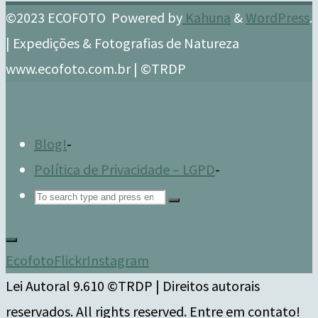
©2023 ECOFOTO
Powered by
Kahuna
&
WordPress
.
| Expedições & Fotografias de Natureza
www.ecofoto.com.br | ©TRDP
Blog!
-
Política de Privacidade – LGPD
-
Search
for:
Ecofoto
Flickr
Instagram
Lei Autoral 9.610 ©TRDP | Direitos autorais
reservados. All rights reserved. Entre em contato!