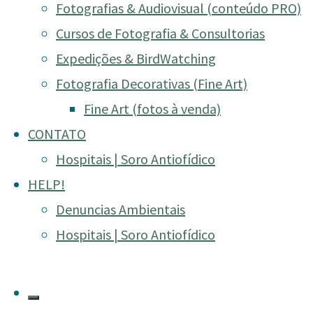
Fotografias & Audiovisual (conteúdo PRO)
2013 – Elefante – DS
Cursos de Fotografia & Consultorias
Expedições & BirdWatching
Fotografia Decorativas (Fine Art)
Fine Art (fotos à venda)
Home
2013 - Elefante - DSC_9555
2013 – Elefante – D
CONTATO
Hospitais | Soro Antiofídico
HELP!
Denuncias Ambientais
Hospitais | Soro Antiofídico