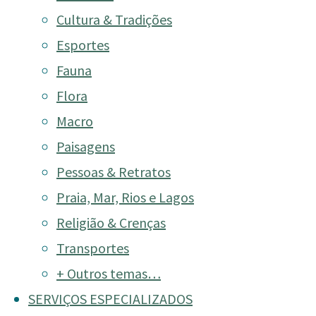
Cultura & Tradições
Esportes
Fauna
2013 – Elefante – 
Flora
Macro
Paisagens
Full
1772 × 1181
pixels
size
Pessoas & Retratos
Praia, Mar, Rios e Lagos
Religião & Crenças
Transportes
+ Outros temas…
SERVIÇOS ESPECIALIZADOS