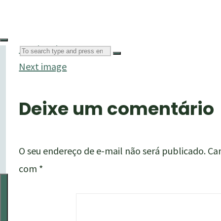
Previous image
Search
Next image
Deixe um comentário
for:
ECOFOTO
Cursos,
O seu endereço de e-mail não será publicado.
Ca
Consultorias
com
*
&
Workshops
•