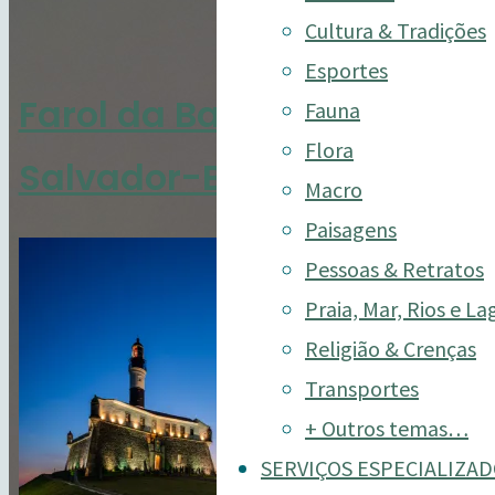
Cultura & Tradições
Esportes
Farol da Barra –
Fauna
Flora
Salvador-BA
Macro
Paisagens
Pessoas & Retratos
Praia, Mar, Rios e La
Religião & Crenças
Transportes
+ Outros temas…
SERVIÇOS ESPECIALIZA