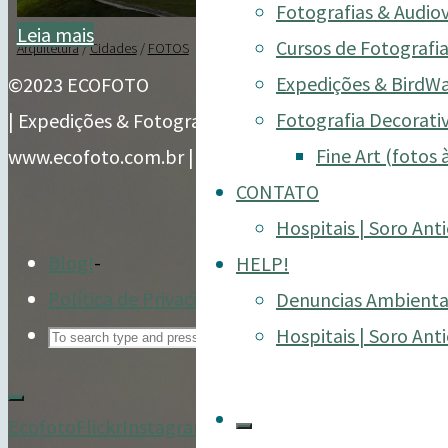
Fotografias & Audio
"Farol
Leia mais
Cursos de Fotografia
Arquitetura
/
Cidades
/
FOTOS
da
Expedições & BirdW
©2023 ECOFOTO
Powered by
Kahuna
&
WordPress
.
Barra
Fotografia Decorativ
| Expedições & Fotografias de Natureza
–
Fine Art (fotos 
www.ecofoto.com.br | ©TRDP
Salvador-
CONTATO
BA"
Hospitais | Soro Anti
Blog!
-
HELP!
Política de Privacidade – LGPD
-
Denuncias Ambienta
Search
Hospitais | Soro Anti
for:
Ecofoto
Flickr
Instagram