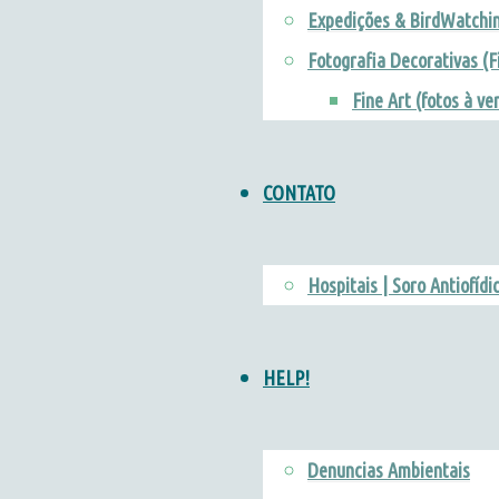
Expedições & BirdWatchi
Fotografia Decorativas (F
Fine Art (fotos à ve
CONTATO
Hospitais | Soro Antiofídi
HELP!
Denuncias Ambientais