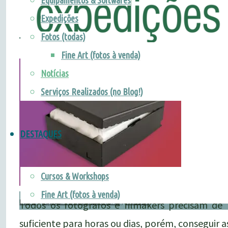
Equipamentos & Softwares
Workshop
Expedições
de
Precisa de bateria nova? 
Fotos (todas)
setembro
Fine Art (fotos à venda)
de
Notícias
2024"
Serviços Realizados (no Blog!)
DESTAQUES
Cursos & Workshops
Fine Art (fotos à venda)
BLOG
/
Equipamentos & Softwares
/
Notícias
Todos os fotógrafos e filmakers precisam de 
suficiente para horas ou dias, porém, conseguir