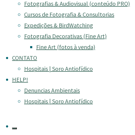
Fotografias & Audiovisual (conteúdo PRO)
Assuntos sobre Fotografia
/
BLOG
/
Expedições
/
Notícias
/
Serviços Re
O primeiro WORKSHOP DE FOTOGRAFIA DE NATUR
Cursos de Fotografia & Consultorias
super animado e dedicado essa edição ficou…
Expedições & BirdWatching
Fotografia Decorativas (Fine Art)
"
Leia mais
Fine Art (fotos à venda)
[ENCERRADO]
CONTATO
Workshop
Hospitais | Soro Antiofídico
de
[ENCERRADO] Workshop 
HELP!
FEVEREIRO
Denuncias Ambientais
de
Hospitais | Soro Antiofídico
2025."