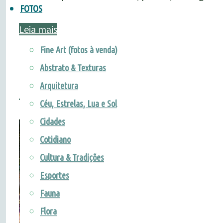
FOTOS
"Precisa
Leia mais
de
Fine Art (fotos à venda)
bateria
Abstrato & Texturas
nova?
Arquitetura
[ENCERRADO] Workshop d
Então
Céu, Estrelas, Lua e Sol
leia
Cidades
antes."
Cotidiano
Cultura & Tradições
Esportes
Fauna
Flora