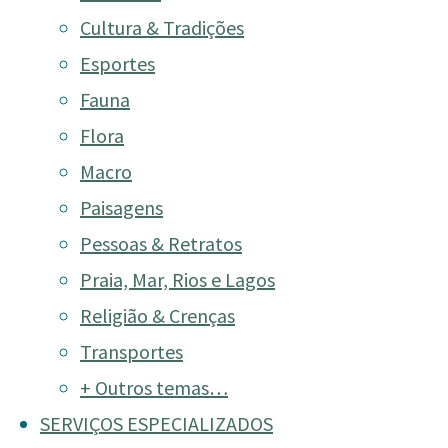
Cultura & Tradições
Esportes
Fauna
[ENCERRADO] Workshop d
Flora
Macro
Paisagens
Pessoas & Retratos
Praia, Mar, Rios e Lagos
Religião & Crenças
Transportes
+ Outros temas…
SERVIÇOS ESPECIALIZADOS