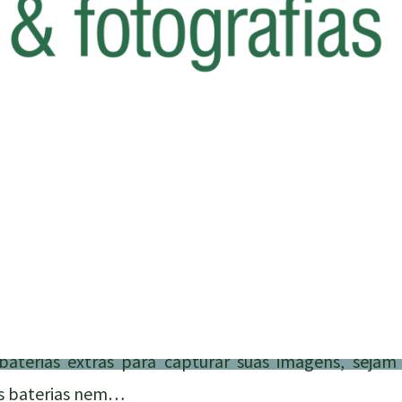
Então leia antes.
baterias extras para capturar suas imagens, sejam 
 as baterias nem…